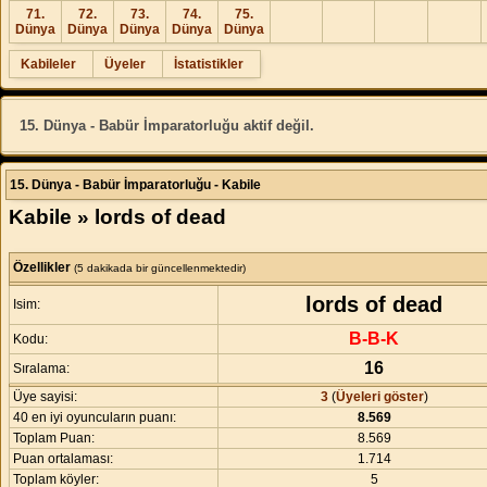
71.
72.
73.
74.
75.
Dünya
Dünya
Dünya
Dünya
Dünya
Kabileler
Üyeler
İstatistikler
15. Dünya - Babür İmparatorluğu aktif değil.
15. Dünya - Babür İmparatorluğu - Kabile
Kabile » lords of dead
Özellikler
(5 dakikada bir güncellenmektedir)
lords of dead
Isim:
B-B-K
Kodu:
16
Sıralama:
Üye sayisi:
3
(
Üyeleri göster
)
40 en iyi oyuncuların puanı:
8.569
Toplam Puan:
8.569
Puan ortalaması:
1.714
Toplam köyler:
5