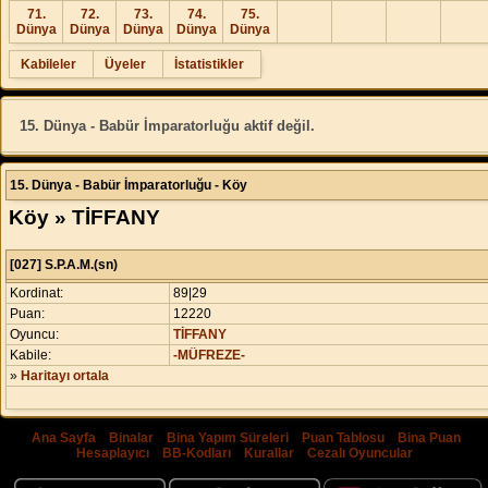
71.
72.
73.
74.
75.
Dünya
Dünya
Dünya
Dünya
Dünya
Kabileler
Üyeler
İstatistikler
15. Dünya - Babür İmparatorluğu aktif değil.
15. Dünya - Babür İmparatorluğu - Köy
Köy » TİFFANY
[027] S.P.A.M.(sn)
Kordinat:
89|29
Puan:
12220
Oyuncu:
TİFFANY
Kabile:
-MÜFREZE-
»
Haritayı ortala
Ana Sayfa
|
Binalar
|
Bina Yapım Süreleri
|
Puan Tablosu
|
Bina Puan
Hesaplayıcı
|
BB-Kodları
|
Kurallar
|
Cezalı Oyuncular