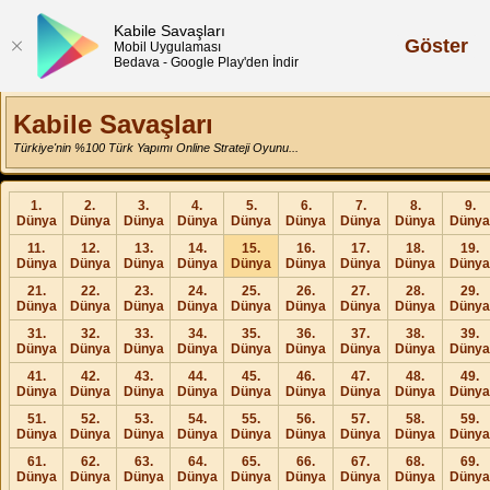
Kabile Savaşları
Göster
Mobil Uygulaması
Bedava - Google Play'den İndir
Kabile Savaşları
Türkiye'nin %100 Türk Yapımı Online Strateji Oyunu...
1.
2.
3.
4.
5.
6.
7.
8.
9.
Dünya
Dünya
Dünya
Dünya
Dünya
Dünya
Dünya
Dünya
Dünya
11.
12.
13.
14.
15.
16.
17.
18.
19.
Dünya
Dünya
Dünya
Dünya
Dünya
Dünya
Dünya
Dünya
Dünya
21.
22.
23.
24.
25.
26.
27.
28.
29.
Dünya
Dünya
Dünya
Dünya
Dünya
Dünya
Dünya
Dünya
Dünya
31.
32.
33.
34.
35.
36.
37.
38.
39.
Dünya
Dünya
Dünya
Dünya
Dünya
Dünya
Dünya
Dünya
Dünya
41.
42.
43.
44.
45.
46.
47.
48.
49.
Dünya
Dünya
Dünya
Dünya
Dünya
Dünya
Dünya
Dünya
Dünya
51.
52.
53.
54.
55.
56.
57.
58.
59.
Dünya
Dünya
Dünya
Dünya
Dünya
Dünya
Dünya
Dünya
Dünya
61.
62.
63.
64.
65.
66.
67.
68.
69.
Dünya
Dünya
Dünya
Dünya
Dünya
Dünya
Dünya
Dünya
Dünya