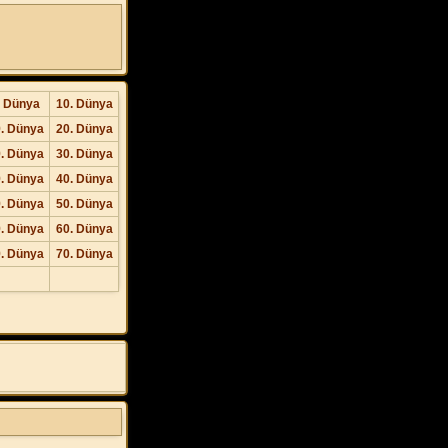
. Dünya
10. Dünya
. Dünya
20. Dünya
. Dünya
30. Dünya
. Dünya
40. Dünya
. Dünya
50. Dünya
. Dünya
60. Dünya
. Dünya
70. Dünya