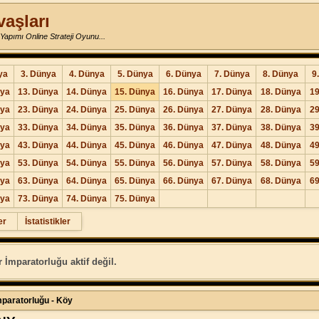
vaşları
Yapımı Online Strateji Oyunu...
ya
3. Dünya
4. Dünya
5. Dünya
6. Dünya
7. Dünya
8. Dünya
9
nya
13. Dünya
14. Dünya
15. Dünya
16. Dünya
17. Dünya
18. Dünya
19
nya
23. Dünya
24. Dünya
25. Dünya
26. Dünya
27. Dünya
28. Dünya
29
nya
33. Dünya
34. Dünya
35. Dünya
36. Dünya
37. Dünya
38. Dünya
39
nya
43. Dünya
44. Dünya
45. Dünya
46. Dünya
47. Dünya
48. Dünya
49
nya
53. Dünya
54. Dünya
55. Dünya
56. Dünya
57. Dünya
58. Dünya
59
nya
63. Dünya
64. Dünya
65. Dünya
66. Dünya
67. Dünya
68. Dünya
69
nya
73. Dünya
74. Dünya
75. Dünya
er
İstatistikler
 İmparatorluğu aktif değil.
mparatorluğu - Köy