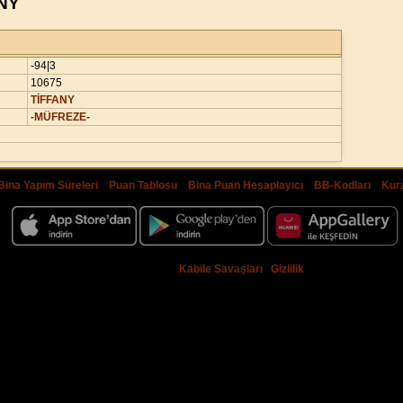
ANY
-94|3
10675
TİFFANY
-MÜFREZE-
Bina Yapım Süreleri
|
Puan Tablosu
|
Bina Puan Hesaplayıcı
|
BB-Kodları
|
Kura
© 2009 - 2026 -
Kabile Savaşları
|
Gizlilik