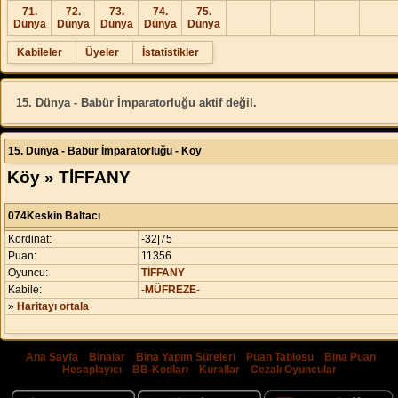
71.
72.
73.
74.
75.
Dünya
Dünya
Dünya
Dünya
Dünya
Kabileler
Üyeler
İstatistikler
15. Dünya - Babür İmparatorluğu aktif değil.
15. Dünya - Babür İmparatorluğu - Köy
Köy » TİFFANY
074Keskin Baltacı
Kordinat:
-32|75
Puan:
11356
Oyuncu:
TİFFANY
Kabile:
-MÜFREZE-
»
Haritayı ortala
Ana Sayfa
|
Binalar
|
Bina Yapım Süreleri
|
Puan Tablosu
|
Bina Puan
Hesaplayıcı
|
BB-Kodları
|
Kurallar
|
Cezalı Oyuncular