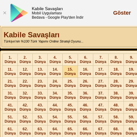
Kabile Savaşları
Göster
Mobil Uygulaması
Bedava - Google Play'den İndir
Kabile Savaşları
Türkiye'nin %100 Türk Yapımı Online Strateji Oyunu...
1.
2.
3.
4.
5.
6.
7.
8.
9.
Dünya
Dünya
Dünya
Dünya
Dünya
Dünya
Dünya
Dünya
Dünya
11.
12.
13.
14.
15.
16.
17.
18.
19.
Dünya
Dünya
Dünya
Dünya
Dünya
Dünya
Dünya
Dünya
Dünya
21.
22.
23.
24.
25.
26.
27.
28.
29.
Dünya
Dünya
Dünya
Dünya
Dünya
Dünya
Dünya
Dünya
Dünya
31.
32.
33.
34.
35.
36.
37.
38.
39.
Dünya
Dünya
Dünya
Dünya
Dünya
Dünya
Dünya
Dünya
Dünya
41.
42.
43.
44.
45.
46.
47.
48.
49.
Dünya
Dünya
Dünya
Dünya
Dünya
Dünya
Dünya
Dünya
Dünya
51.
52.
53.
54.
55.
56.
57.
58.
59.
Dünya
Dünya
Dünya
Dünya
Dünya
Dünya
Dünya
Dünya
Dünya
61.
62.
63.
64.
65.
66.
67.
68.
69.
Dünya
Dünya
Dünya
Dünya
Dünya
Dünya
Dünya
Dünya
Dünya