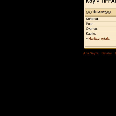
Köy » TİFF
@@TİFFANY@@
Kordinat:
Puan:
Oyuncu:
Kabile:
»
Haritayı ortala
Ana Sayfa
|
Binalar
|