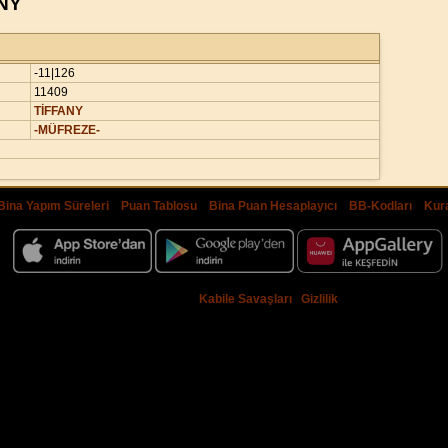
ANY
-11|126
11409
TİFFANY
-MÜFREZE-
Bina Yapım Süreleri
|
Puan Tablosu
|
Bina Puan Hesaplayıcı
|
BB-Kodları
|
Kura
© 2009 - 2026 -
Kabile Savaşları
|
Gizlilik