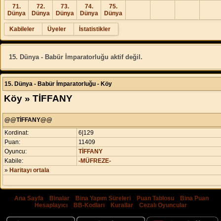
71.
72.
73.
74.
75.
Dünya
Dünya
Dünya
Dünya
Dünya
Kabileler
Üyeler
İstatistikler
15. Dünya - Babür İmparatorluğu aktif değil.
15. Dünya - Babür İmparatorluğu - Köy
Köy » TİFFANY
@@TİFFANY@@
Kordinat:
6|129
Puan:
11409
Oyuncu:
TİFFANY
Kabile:
-MÜFREZE-
»
Haritayı ortala
Ana Sayfa
|
Binalar
|
Bina Yapım Süreleri
|
Puan Tablosu
|
Bina Puan
Hesaplayıcı
|
BB-Kodları
|
Kurallar
|
Cezalı Oyuncular