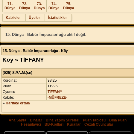
71.
72.
73.
74.
75.
Dünya
Dünya
Dünya
Dünya
Dünya
Kabileler
Üyeler
İstatistikler
15. Dünya - Babür İmparatorluğu aktif değil.
15. Dünya - Babür İmparatorluğu - Köy
Köy » TİFFANY
[025] S.P.A.M.(sn)
Kordinat:
98|25
Puan:
11996
Oyuncu:
TİFFANY
Kabile:
-MÜFREZE-
»
Haritayı ortala
Ana Sayfa
|
Binalar
|
Bina Yapım Süreleri
|
Puan Tablosu
|
Bina Puan
Hesaplayıcı
|
BB-Kodları
|
Kurallar
|
Cezalı Oyuncular