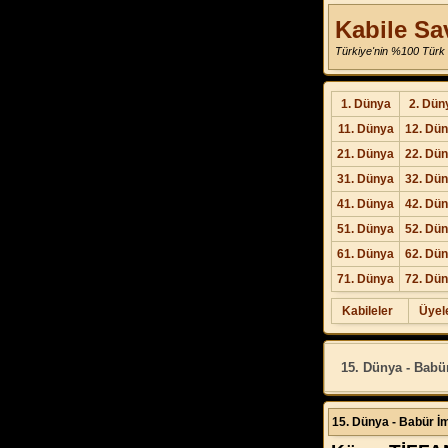
Kabile Sa
Türkiye'nin %100 Türk 
1. Dünya
2. Dün
11. Dünya
12. Dü
21. Dünya
22. Dü
31. Dünya
32. Dü
41. Dünya
42. Dü
51. Dünya
52. Dü
61. Dünya
62. Dü
71. Dünya
72. Dü
Kabileler
Üyel
15. Dünya - Babür
15. Dünya - Babür İ