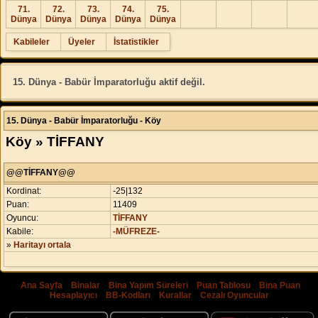
71.
72.
73.
74.
75.
Dünya
Dünya
Dünya
Dünya
Dünya
Kabileler
Üyeler
İstatistikler
15. Dünya - Babür İmparatorluğu aktif değil.
15. Dünya - Babür İmparatorluğu - Köy
Köy » TİFFANY
@@TİFFANY@@
Kordinat:
-25|132
Puan:
11409
Oyuncu:
TİFFANY
Kabile:
-MÜFREZE-
»
Haritayı ortala
Ana Sayfa
|
Binalar
|
Bina Yapım Süreleri
|
Puan Tablosu
|
Bina Puan
Hesaplayıcı
|
BB-Kodları
|
Kurallar
|
Cezalı Oyuncular