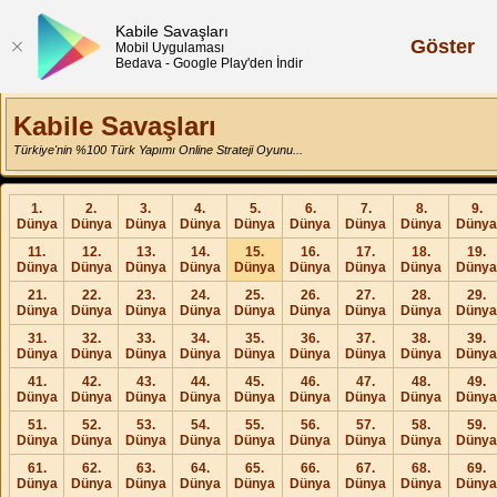
Kabile Savaşları
Göster
Mobil Uygulaması
Bedava - Google Play'den İndir
Kabile Savaşları
Türkiye'nin %100 Türk Yapımı Online Strateji Oyunu...
1.
2.
3.
4.
5.
6.
7.
8.
9.
Dünya
Dünya
Dünya
Dünya
Dünya
Dünya
Dünya
Dünya
Dünya
11.
12.
13.
14.
15.
16.
17.
18.
19.
Dünya
Dünya
Dünya
Dünya
Dünya
Dünya
Dünya
Dünya
Dünya
21.
22.
23.
24.
25.
26.
27.
28.
29.
Dünya
Dünya
Dünya
Dünya
Dünya
Dünya
Dünya
Dünya
Dünya
31.
32.
33.
34.
35.
36.
37.
38.
39.
Dünya
Dünya
Dünya
Dünya
Dünya
Dünya
Dünya
Dünya
Dünya
41.
42.
43.
44.
45.
46.
47.
48.
49.
Dünya
Dünya
Dünya
Dünya
Dünya
Dünya
Dünya
Dünya
Dünya
51.
52.
53.
54.
55.
56.
57.
58.
59.
Dünya
Dünya
Dünya
Dünya
Dünya
Dünya
Dünya
Dünya
Dünya
61.
62.
63.
64.
65.
66.
67.
68.
69.
Dünya
Dünya
Dünya
Dünya
Dünya
Dünya
Dünya
Dünya
Dünya