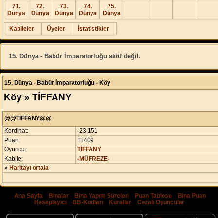
71.
72.
73.
74.
75.
Dünya
Dünya
Dünya
Dünya
Dünya
Kabileler
Üyeler
İstatistikler
15. Dünya - Babür İmparatorluğu aktif değil.
15. Dünya - Babür İmparatorluğu - Köy
Köy » TİFFANY
@@TİFFANY@@
Kordinat:
-23|151
Puan:
11409
Oyuncu:
TİFFANY
Kabile:
-MÜFREZE-
»
Haritayı ortala
Ana Sayfa
|
Binalar
|
Bina Yapım Süreleri
|
Puan Tablosu
|
Bina Puan
Hesaplayıcı
|
BB-Kodları
|
Kurallar
|
Cezalı Oyuncular