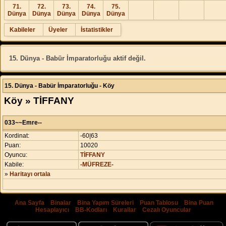
71.
72.
73.
74.
75.
Dünya
Dünya
Dünya
Dünya
Dünya
Kabileler
Üyeler
İstatistikler
15. Dünya - Babür İmparatorluğu aktif değil.
15. Dünya - Babür İmparatorluğu - Köy
Köy » TİFFANY
033~~Emre--
Kordinat:
-60|63
Puan:
10020
Oyuncu:
TİFFANY
Kabile:
-MÜFREZE-
»
Haritayı ortala
Ana Sayfa
|
Binalar
|
Bina Yapım Süreleri
|
Puan Tablosu
|
Bina Puan
Hesaplayıcı
|
BB-Kodları
|
Kurallar
|
Cezalı Oyuncular