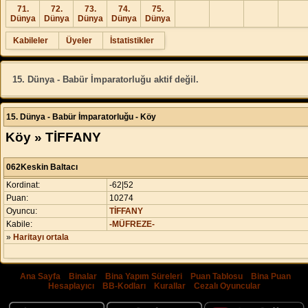
71.
72.
73.
74.
75.
Dünya
Dünya
Dünya
Dünya
Dünya
Kabileler
Üyeler
İstatistikler
15. Dünya - Babür İmparatorluğu aktif değil.
15. Dünya - Babür İmparatorluğu - Köy
Köy » TİFFANY
062Keskin Baltacı
Kordinat:
-62|52
Puan:
10274
Oyuncu:
TİFFANY
Kabile:
-MÜFREZE-
»
Haritayı ortala
Ana Sayfa
|
Binalar
|
Bina Yapım Süreleri
|
Puan Tablosu
|
Bina Puan
Hesaplayıcı
|
BB-Kodları
|
Kurallar
|
Cezalı Oyuncular