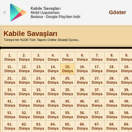
Kabile Savaşları
Göster
Mobil Uygulaması
Bedava - Google Play'den İndir
Kabile Savaşları
Türkiye'nin %100 Türk Yapımı Online Strateji Oyunu...
1.
2.
3.
4.
5.
6.
7.
8.
9.
Dünya
Dünya
Dünya
Dünya
Dünya
Dünya
Dünya
Dünya
Dünya
11.
12.
13.
14.
15.
16.
17.
18.
19.
Dünya
Dünya
Dünya
Dünya
Dünya
Dünya
Dünya
Dünya
Dünya
21.
22.
23.
24.
25.
26.
27.
28.
29.
Dünya
Dünya
Dünya
Dünya
Dünya
Dünya
Dünya
Dünya
Dünya
31.
32.
33.
34.
35.
36.
37.
38.
39.
Dünya
Dünya
Dünya
Dünya
Dünya
Dünya
Dünya
Dünya
Dünya
41.
42.
43.
44.
45.
46.
47.
48.
49.
Dünya
Dünya
Dünya
Dünya
Dünya
Dünya
Dünya
Dünya
Dünya
51.
52.
53.
54.
55.
56.
57.
58.
59.
Dünya
Dünya
Dünya
Dünya
Dünya
Dünya
Dünya
Dünya
Dünya
61.
62.
63.
64.
65.
66.
67.
68.
69.
Dünya
Dünya
Dünya
Dünya
Dünya
Dünya
Dünya
Dünya
Dünya