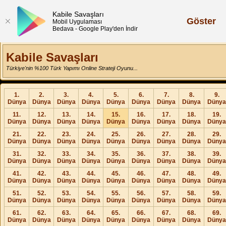
Kabile Savaşları
Göster
Mobil Uygulaması
Bedava - Google Play'den İndir
Kabile Savaşları
Türkiye'nin %100 Türk Yapımı Online Strateji Oyunu...
1.
2.
3.
4.
5.
6.
7.
8.
9.
Dünya
Dünya
Dünya
Dünya
Dünya
Dünya
Dünya
Dünya
Dünya
11.
12.
13.
14.
15.
16.
17.
18.
19.
Dünya
Dünya
Dünya
Dünya
Dünya
Dünya
Dünya
Dünya
Dünya
21.
22.
23.
24.
25.
26.
27.
28.
29.
Dünya
Dünya
Dünya
Dünya
Dünya
Dünya
Dünya
Dünya
Dünya
31.
32.
33.
34.
35.
36.
37.
38.
39.
Dünya
Dünya
Dünya
Dünya
Dünya
Dünya
Dünya
Dünya
Dünya
41.
42.
43.
44.
45.
46.
47.
48.
49.
Dünya
Dünya
Dünya
Dünya
Dünya
Dünya
Dünya
Dünya
Dünya
51.
52.
53.
54.
55.
56.
57.
58.
59.
Dünya
Dünya
Dünya
Dünya
Dünya
Dünya
Dünya
Dünya
Dünya
61.
62.
63.
64.
65.
66.
67.
68.
69.
Dünya
Dünya
Dünya
Dünya
Dünya
Dünya
Dünya
Dünya
Dünya