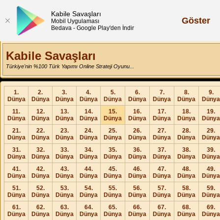
Kabile Savaşları
Göster
Mobil Uygulaması
Bedava - Google Play'den İndir
Kabile Savaşları
Türkiye'nin %100 Türk Yapımı Online Strateji Oyunu...
1.
2.
3.
4.
5.
6.
7.
8.
9.
Dünya
Dünya
Dünya
Dünya
Dünya
Dünya
Dünya
Dünya
Dünya
11.
12.
13.
14.
15.
16.
17.
18.
19.
Dünya
Dünya
Dünya
Dünya
Dünya
Dünya
Dünya
Dünya
Dünya
21.
22.
23.
24.
25.
26.
27.
28.
29.
Dünya
Dünya
Dünya
Dünya
Dünya
Dünya
Dünya
Dünya
Dünya
31.
32.
33.
34.
35.
36.
37.
38.
39.
Dünya
Dünya
Dünya
Dünya
Dünya
Dünya
Dünya
Dünya
Dünya
41.
42.
43.
44.
45.
46.
47.
48.
49.
Dünya
Dünya
Dünya
Dünya
Dünya
Dünya
Dünya
Dünya
Dünya
51.
52.
53.
54.
55.
56.
57.
58.
59.
Dünya
Dünya
Dünya
Dünya
Dünya
Dünya
Dünya
Dünya
Dünya
61.
62.
63.
64.
65.
66.
67.
68.
69.
Dünya
Dünya
Dünya
Dünya
Dünya
Dünya
Dünya
Dünya
Dünya