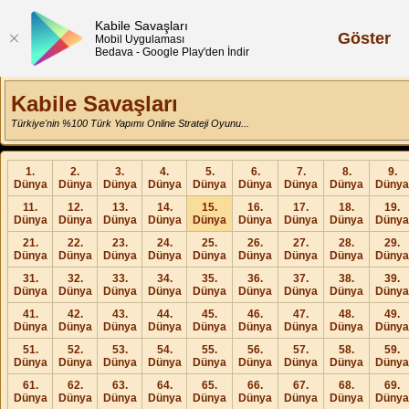
Kabile Savaşları
Göster
Mobil Uygulaması
Bedava - Google Play'den İndir
Kabile Savaşları
Türkiye'nin %100 Türk Yapımı Online Strateji Oyunu...
1.
2.
3.
4.
5.
6.
7.
8.
9.
Dünya
Dünya
Dünya
Dünya
Dünya
Dünya
Dünya
Dünya
Dünya
11.
12.
13.
14.
15.
16.
17.
18.
19.
Dünya
Dünya
Dünya
Dünya
Dünya
Dünya
Dünya
Dünya
Dünya
21.
22.
23.
24.
25.
26.
27.
28.
29.
Dünya
Dünya
Dünya
Dünya
Dünya
Dünya
Dünya
Dünya
Dünya
31.
32.
33.
34.
35.
36.
37.
38.
39.
Dünya
Dünya
Dünya
Dünya
Dünya
Dünya
Dünya
Dünya
Dünya
41.
42.
43.
44.
45.
46.
47.
48.
49.
Dünya
Dünya
Dünya
Dünya
Dünya
Dünya
Dünya
Dünya
Dünya
51.
52.
53.
54.
55.
56.
57.
58.
59.
Dünya
Dünya
Dünya
Dünya
Dünya
Dünya
Dünya
Dünya
Dünya
61.
62.
63.
64.
65.
66.
67.
68.
69.
Dünya
Dünya
Dünya
Dünya
Dünya
Dünya
Dünya
Dünya
Dünya