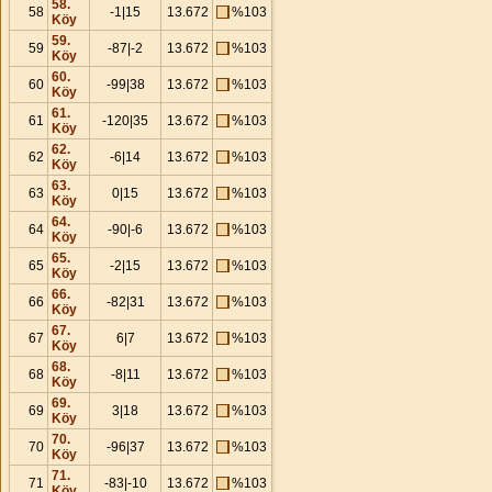
58.
58
-1|15
13.672
%103
Köy
59.
59
-87|-2
13.672
%103
Köy
60.
60
-99|38
13.672
%103
Köy
61.
61
-120|35
13.672
%103
Köy
62.
62
-6|14
13.672
%103
Köy
63.
63
0|15
13.672
%103
Köy
64.
64
-90|-6
13.672
%103
Köy
65.
65
-2|15
13.672
%103
Köy
66.
66
-82|31
13.672
%103
Köy
67.
67
6|7
13.672
%103
Köy
68.
68
-8|11
13.672
%103
Köy
69.
69
3|18
13.672
%103
Köy
70.
70
-96|37
13.672
%103
Köy
71.
71
-83|-10
13.672
%103
Köy