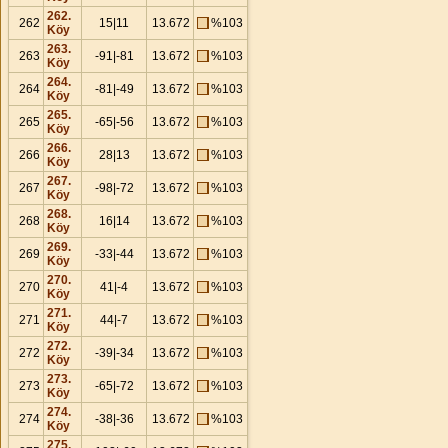
262.
262
15|11
13.672
%103
Köy
263.
263
-91|-81
13.672
%103
Köy
264.
264
-81|-49
13.672
%103
Köy
265.
265
-65|-56
13.672
%103
Köy
266.
266
28|13
13.672
%103
Köy
267.
267
-98|-72
13.672
%103
Köy
268.
268
16|14
13.672
%103
Köy
269.
269
-33|-44
13.672
%103
Köy
270.
270
41|-4
13.672
%103
Köy
271.
271
44|-7
13.672
%103
Köy
272.
272
-39|-34
13.672
%103
Köy
273.
273
-65|-72
13.672
%103
Köy
274.
274
-38|-36
13.672
%103
Köy
275.