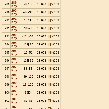
289.
289
42|15
13.672
%103
Köy
290.
290
-47|-38
13.672
%103
Köy
291.
291
14|11
13.672
%103
Köy
292.
292
48|-21
13.672
%103
Köy
293.
293
-111|-58
13.672
%103
Köy
294.
294
-118|-36
13.672
%103
Köy
295.
295
-15|-51
13.672
%103
Köy
296.
296
-114|-32
13.672
%103
Köy
297.
297
38|-14
13.672
%103
Köy
298.
298
-39|-119
13.672
%103
Köy
299.
299
-13|-125
13.672
%103
Köy
300.
300
36|0
13.672
%103
Köy
301.
301
-89|-83
13.672
%103
Köy
302.
302
-71|-56
13.672
%103