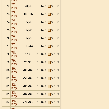
72.
72
-78|26
13.672
%103
Köy
73.
73
-101|16
13.672
%103
Köy
74.
74
-95|76
13.672
%103
Köy
75.
75
-96|78
13.672
%103
Köy
76.
76
-96|75
13.672
%103
Köy
77.
77
-113|44
13.672
%103
Köy
78.
78
1|12
13.672
%103
Köy
79.
79
21|31
13.672
%103
Köy
80.
80
-88|-89
13.672
%103
Köy
81.
81
-58|-67
13.672
%103
Köy
82.
82
-86|-97
13.672
%103
Köy
83.
83
-89|-92
13.672
%103
Köy
84.
84
-72|-95
13.672
%103
Köy
85.