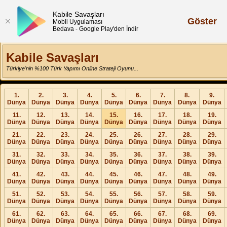
Kabile Savaşları
Göster
Mobil Uygulaması
Bedava - Google Play'den İndir
Kabile Savaşları
Türkiye'nin %100 Türk Yapımı Online Strateji Oyunu...
1.
2.
3.
4.
5.
6.
7.
8.
9.
Dünya
Dünya
Dünya
Dünya
Dünya
Dünya
Dünya
Dünya
Dünya
11.
12.
13.
14.
15.
16.
17.
18.
19.
Dünya
Dünya
Dünya
Dünya
Dünya
Dünya
Dünya
Dünya
Dünya
21.
22.
23.
24.
25.
26.
27.
28.
29.
Dünya
Dünya
Dünya
Dünya
Dünya
Dünya
Dünya
Dünya
Dünya
31.
32.
33.
34.
35.
36.
37.
38.
39.
Dünya
Dünya
Dünya
Dünya
Dünya
Dünya
Dünya
Dünya
Dünya
41.
42.
43.
44.
45.
46.
47.
48.
49.
Dünya
Dünya
Dünya
Dünya
Dünya
Dünya
Dünya
Dünya
Dünya
51.
52.
53.
54.
55.
56.
57.
58.
59.
Dünya
Dünya
Dünya
Dünya
Dünya
Dünya
Dünya
Dünya
Dünya
61.
62.
63.
64.
65.
66.
67.
68.
69.
Dünya
Dünya
Dünya
Dünya
Dünya
Dünya
Dünya
Dünya
Dünya