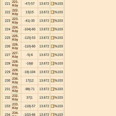
221.
221
-47|-57
13.672
%103
Köy
222.
222
13|15
13.672
%103
Köy
223.
223
-41|-35
13.672
%103
Köy
224.
224
-104|-60
13.672
%103
Köy
225.
225
-115|-53
13.672
%103
Köy
226.
226
-110|-60
13.672
%103
Köy
227.
227
-5|-6
13.672
%103
Köy
228.
228
-16|0
13.672
%103
Köy
229.
229
-18|-104
13.672
%103
Köy
230.
230
17|12
13.672
%103
Köy
231.
231
-98|-71
13.672
%103
Köy
232.
232
37|1
13.672
%103
Köy
233.
233
-118|-57
13.672
%103
Köy
234.
234
-102|-66
13.672
%103