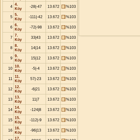
4.
4
-28|-47
13.672
%103
Köy
5.
5
-111|-42
13.672
%103
Köy
6.
6
-72|-98
13.672
%103
Köy
7.
7
33|43
13.672
%103
Köy
8.
8
14|14
13.672
%103
Köy
9.
9
15|12
13.672
%103
Köy
10.
10
-5|-4
13.672
%103
Köy
11.
11
57|-23
13.672
%103
Köy
12.
12
-6|21
13.672
%103
Köy
13.
13
11|7
13.672
%103
Köy
14.
14
-124|8
13.672
%103
Köy
15.
15
-112|-9
13.672
%103
Köy
16.
16
-96|13
13.672
%103
Köy
17.