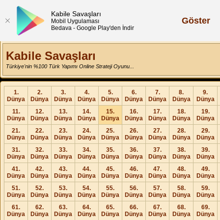
Kabile Savaşları
Göster
Mobil Uygulaması
Bedava - Google Play'den İndir
Kabile Savaşları
Türkiye'nin %100 Türk Yapımı Online Strateji Oyunu...
1.
2.
3.
4.
5.
6.
7.
8.
9.
Dünya
Dünya
Dünya
Dünya
Dünya
Dünya
Dünya
Dünya
Dünya
11.
12.
13.
14.
15.
16.
17.
18.
19.
Dünya
Dünya
Dünya
Dünya
Dünya
Dünya
Dünya
Dünya
Dünya
21.
22.
23.
24.
25.
26.
27.
28.
29.
Dünya
Dünya
Dünya
Dünya
Dünya
Dünya
Dünya
Dünya
Dünya
31.
32.
33.
34.
35.
36.
37.
38.
39.
Dünya
Dünya
Dünya
Dünya
Dünya
Dünya
Dünya
Dünya
Dünya
41.
42.
43.
44.
45.
46.
47.
48.
49.
Dünya
Dünya
Dünya
Dünya
Dünya
Dünya
Dünya
Dünya
Dünya
51.
52.
53.
54.
55.
56.
57.
58.
59.
Dünya
Dünya
Dünya
Dünya
Dünya
Dünya
Dünya
Dünya
Dünya
61.
62.
63.
64.
65.
66.
67.
68.
69.
Dünya
Dünya
Dünya
Dünya
Dünya
Dünya
Dünya
Dünya
Dünya