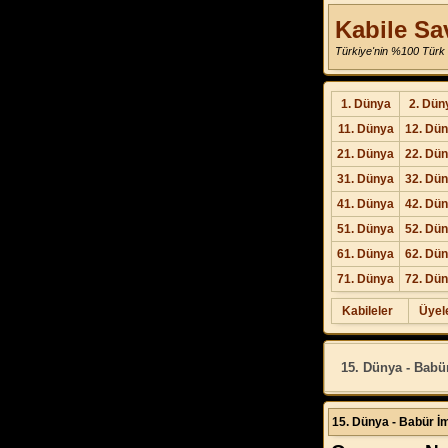
Kabile Sa
Türkiye'nin %100 Türk 
1. Dünya
2. Dün
11. Dünya
12. Dü
21. Dünya
22. Dü
31. Dünya
32. Dü
41. Dünya
42. Dü
51. Dünya
52. Dü
61. Dünya
62. Dü
71. Dünya
72. Dü
Kabileler
Üyel
15. Dünya - Babür
15. Dünya - Babür İ