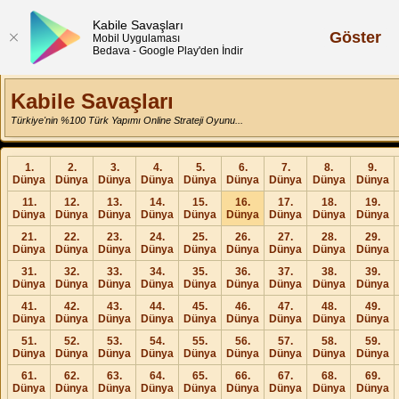
Kabile Savaşları
Göster
Mobil Uygulaması
Bedava - Google Play'den İndir
Kabile Savaşları
Türkiye'nin %100 Türk Yapımı Online Strateji Oyunu...
1.
2.
3.
4.
5.
6.
7.
8.
9.
Dünya
Dünya
Dünya
Dünya
Dünya
Dünya
Dünya
Dünya
Dünya
11.
12.
13.
14.
15.
16.
17.
18.
19.
Dünya
Dünya
Dünya
Dünya
Dünya
Dünya
Dünya
Dünya
Dünya
21.
22.
23.
24.
25.
26.
27.
28.
29.
Dünya
Dünya
Dünya
Dünya
Dünya
Dünya
Dünya
Dünya
Dünya
31.
32.
33.
34.
35.
36.
37.
38.
39.
Dünya
Dünya
Dünya
Dünya
Dünya
Dünya
Dünya
Dünya
Dünya
41.
42.
43.
44.
45.
46.
47.
48.
49.
Dünya
Dünya
Dünya
Dünya
Dünya
Dünya
Dünya
Dünya
Dünya
51.
52.
53.
54.
55.
56.
57.
58.
59.
Dünya
Dünya
Dünya
Dünya
Dünya
Dünya
Dünya
Dünya
Dünya
61.
62.
63.
64.
65.
66.
67.
68.
69.
Dünya
Dünya
Dünya
Dünya
Dünya
Dünya
Dünya
Dünya
Dünya