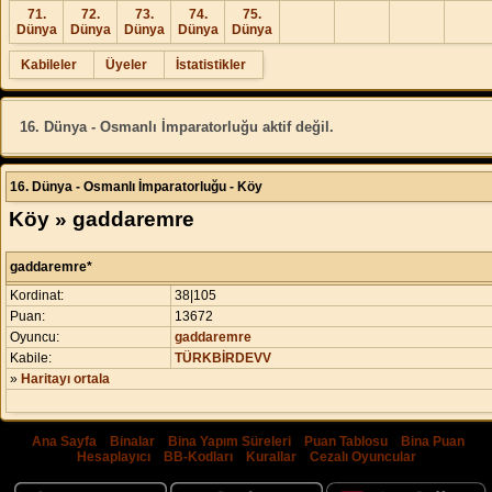
71.
72.
73.
74.
75.
Dünya
Dünya
Dünya
Dünya
Dünya
Kabileler
Üyeler
İstatistikler
16. Dünya - Osmanlı İmparatorluğu aktif değil.
16. Dünya - Osmanlı İmparatorluğu - Köy
Köy » gaddaremre
gaddaremre*
Kordinat:
38|105
Puan:
13672
Oyuncu:
gaddaremre
Kabile:
TÜRKBİRDEVV
»
Haritayı ortala
Ana Sayfa
|
Binalar
|
Bina Yapım Süreleri
|
Puan Tablosu
|
Bina Puan
Hesaplayıcı
|
BB-Kodları
|
Kurallar
|
Cezalı Oyuncular