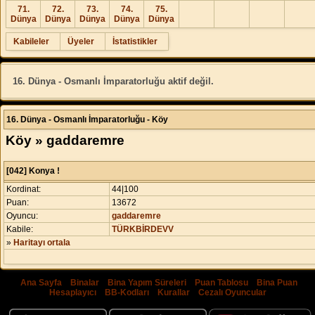
71.
72.
73.
74.
75.
Dünya
Dünya
Dünya
Dünya
Dünya
Kabileler
Üyeler
İstatistikler
16. Dünya - Osmanlı İmparatorluğu aktif değil.
16. Dünya - Osmanlı İmparatorluğu - Köy
Köy » gaddaremre
[042] Konya !
Kordinat:
44|100
Puan:
13672
Oyuncu:
gaddaremre
Kabile:
TÜRKBİRDEVV
»
Haritayı ortala
Ana Sayfa
|
Binalar
|
Bina Yapım Süreleri
|
Puan Tablosu
|
Bina Puan
Hesaplayıcı
|
BB-Kodları
|
Kurallar
|
Cezalı Oyuncular