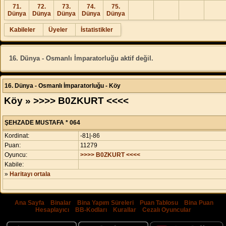
71.
72.
73.
74.
75.
Dünya
Dünya
Dünya
Dünya
Dünya
Kabileler
Üyeler
İstatistikler
16. Dünya - Osmanlı İmparatorluğu aktif değil.
16. Dünya - Osmanlı İmparatorluğu - Köy
Köy » >>>> B0ZKURT <<<<
ŞEHZADE MUSTAFA * 064
Kordinat:
-81|-86
Puan:
11279
Oyuncu:
>>>> B0ZKURT <<<<
Kabile:
»
Haritayı ortala
Ana Sayfa
|
Binalar
|
Bina Yapım Süreleri
|
Puan Tablosu
|
Bina Puan
Hesaplayıcı
|
BB-Kodları
|
Kurallar
|
Cezalı Oyuncular