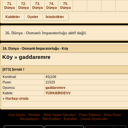
71.
72.
73.
74.
75.
Dünya
Dünya
Dünya
Dünya
Dünya
Kabileler
Üyeler
İstatistikler
16. Dünya - Osmanlı İmparatorluğu aktif değil.
16. Dünya - Osmanlı İmparatorluğu - Köy
Köy » gaddaremre
[073] Şırnak !
Kordinat:
45|106
Puan:
11525
Oyuncu:
gaddaremre
Kabile:
TÜRKBİRDEVV
»
Haritayı ortala
Ana Sayfa
|
Binalar
|
Bina Yapım Süreleri
|
Puan Tablosu
|
Bina Puan
Hesaplayıcı
|
BB-Kodları
|
Kurallar
|
Cezalı Oyuncular