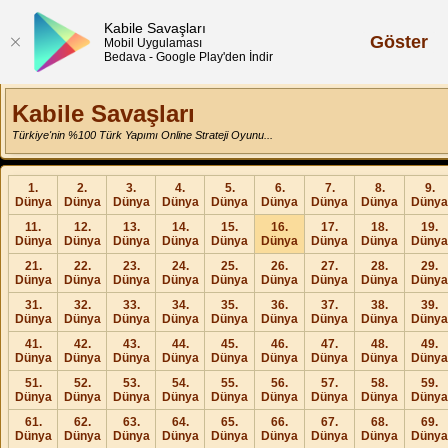
Kabile Savaşları
Göster
Mobil Uygulaması
Bedava - Google Play'den İndir
Kabile Savaşları
Türkiye'nin %100 Türk Yapımı Online Strateji Oyunu...
1.
2.
3.
4.
5.
6.
7.
8.
9.
Dünya
Dünya
Dünya
Dünya
Dünya
Dünya
Dünya
Dünya
Dünya
11.
12.
13.
14.
15.
16.
17.
18.
19.
Dünya
Dünya
Dünya
Dünya
Dünya
Dünya
Dünya
Dünya
Dünya
21.
22.
23.
24.
25.
26.
27.
28.
29.
Dünya
Dünya
Dünya
Dünya
Dünya
Dünya
Dünya
Dünya
Dünya
31.
32.
33.
34.
35.
36.
37.
38.
39.
Dünya
Dünya
Dünya
Dünya
Dünya
Dünya
Dünya
Dünya
Dünya
41.
42.
43.
44.
45.
46.
47.
48.
49.
Dünya
Dünya
Dünya
Dünya
Dünya
Dünya
Dünya
Dünya
Dünya
51.
52.
53.
54.
55.
56.
57.
58.
59.
Dünya
Dünya
Dünya
Dünya
Dünya
Dünya
Dünya
Dünya
Dünya
61.
62.
63.
64.
65.
66.
67.
68.
69.
Dünya
Dünya
Dünya
Dünya
Dünya
Dünya
Dünya
Dünya
Dünya