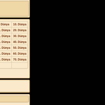
. Dünya
10. Dünya
. Dünya
20. Dünya
. Dünya
30. Dünya
. Dünya
40. Dünya
. Dünya
50. Dünya
. Dünya
60. Dünya
. Dünya
70. Dünya