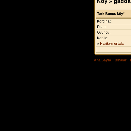
Köy » gadda
Terk Bonus köy*
Kordinat:
Puan:
Oyuncu:
Kabile:
»
Haritayı ortala
Ana Sayfa
|
Binalar
|