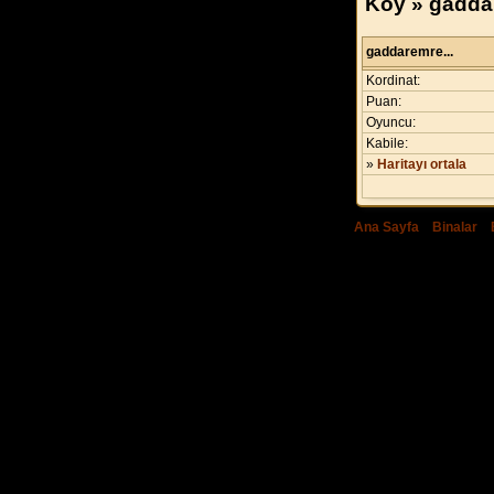
Köy » gadda
gaddaremre...
Kordinat:
Puan:
Oyuncu:
Kabile:
»
Haritayı ortala
Ana Sayfa
|
Binalar
|