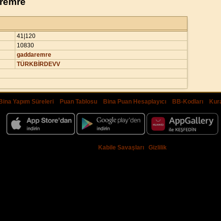
remre
41|120
10830
gaddaremre
TÜRKBİRDEVV
Bina Yapım Süreleri
|
Puan Tablosu
|
Bina Puan Hesaplayıcı
|
BB-Kodları
|
Kura
© 2009 - 2026 -
Kabile Savaşları
|
Gizlilik