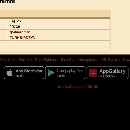
remre
14|126
10239
gaddaremre
TÜRKBİRDEVV
Bina Yapım Süreleri
|
Puan Tablosu
|
Bina Puan Hesaplayıcı
|
BB-Kodları
|
Kura
© 2009 - 2026 -
Kabile Savaşları
|
Gizlilik