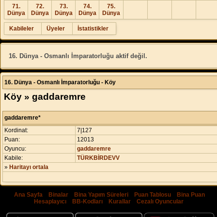
71.
72.
73.
74.
75.
Dünya
Dünya
Dünya
Dünya
Dünya
Kabileler
Üyeler
İstatistikler
16. Dünya - Osmanlı İmparatorluğu aktif değil.
16. Dünya - Osmanlı İmparatorluğu - Köy
Köy » gaddaremre
gaddaremre*
Kordinat:
7|127
Puan:
12013
Oyuncu:
gaddaremre
Kabile:
TÜRKBİRDEVV
»
Haritayı ortala
Ana Sayfa
|
Binalar
|
Bina Yapım Süreleri
|
Puan Tablosu
|
Bina Puan
Hesaplayıcı
|
BB-Kodları
|
Kurallar
|
Cezalı Oyuncular