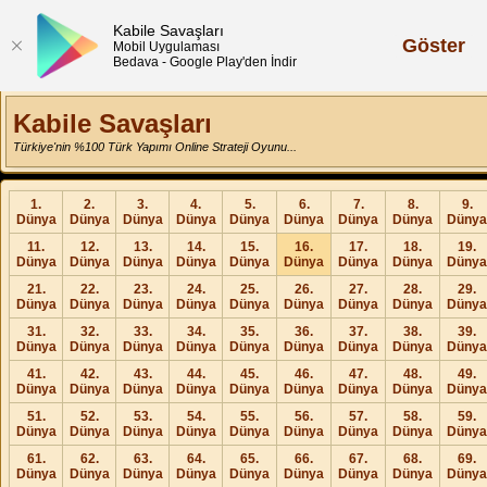
Kabile Savaşları
Göster
Mobil Uygulaması
Bedava - Google Play'den İndir
Kabile Savaşları
Türkiye'nin %100 Türk Yapımı Online Strateji Oyunu...
1.
2.
3.
4.
5.
6.
7.
8.
9.
Dünya
Dünya
Dünya
Dünya
Dünya
Dünya
Dünya
Dünya
Dünya
11.
12.
13.
14.
15.
16.
17.
18.
19.
Dünya
Dünya
Dünya
Dünya
Dünya
Dünya
Dünya
Dünya
Dünya
21.
22.
23.
24.
25.
26.
27.
28.
29.
Dünya
Dünya
Dünya
Dünya
Dünya
Dünya
Dünya
Dünya
Dünya
31.
32.
33.
34.
35.
36.
37.
38.
39.
Dünya
Dünya
Dünya
Dünya
Dünya
Dünya
Dünya
Dünya
Dünya
41.
42.
43.
44.
45.
46.
47.
48.
49.
Dünya
Dünya
Dünya
Dünya
Dünya
Dünya
Dünya
Dünya
Dünya
51.
52.
53.
54.
55.
56.
57.
58.
59.
Dünya
Dünya
Dünya
Dünya
Dünya
Dünya
Dünya
Dünya
Dünya
61.
62.
63.
64.
65.
66.
67.
68.
69.
Dünya
Dünya
Dünya
Dünya
Dünya
Dünya
Dünya
Dünya
Dünya