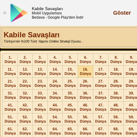
Kabile Savaşları
Göster
Mobil Uygulaması
Bedava - Google Play'den İndir
Kabile Savaşları
Türkiye'nin %100 Türk Yapımı Online Strateji Oyunu...
1.
2.
3.
4.
5.
6.
7.
8.
9.
Dünya
Dünya
Dünya
Dünya
Dünya
Dünya
Dünya
Dünya
Dünya
11.
12.
13.
14.
15.
16.
17.
18.
19.
Dünya
Dünya
Dünya
Dünya
Dünya
Dünya
Dünya
Dünya
Dünya
21.
22.
23.
24.
25.
26.
27.
28.
29.
Dünya
Dünya
Dünya
Dünya
Dünya
Dünya
Dünya
Dünya
Dünya
31.
32.
33.
34.
35.
36.
37.
38.
39.
Dünya
Dünya
Dünya
Dünya
Dünya
Dünya
Dünya
Dünya
Dünya
41.
42.
43.
44.
45.
46.
47.
48.
49.
Dünya
Dünya
Dünya
Dünya
Dünya
Dünya
Dünya
Dünya
Dünya
51.
52.
53.
54.
55.
56.
57.
58.
59.
Dünya
Dünya
Dünya
Dünya
Dünya
Dünya
Dünya
Dünya
Dünya
61.
62.
63.
64.
65.
66.
67.
68.
69.
Dünya
Dünya
Dünya
Dünya
Dünya
Dünya
Dünya
Dünya
Dünya