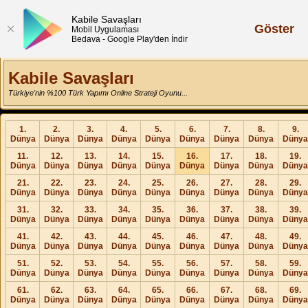
Kabile Savaşları
Göster
Mobil Uygulaması
Bedava - Google Play'den İndir
Kabile Savaşları
Türkiye'nin %100 Türk Yapımı Online Strateji Oyunu...
1.
2.
3.
4.
5.
6.
7.
8.
9.
Dünya
Dünya
Dünya
Dünya
Dünya
Dünya
Dünya
Dünya
Dünya
11.
12.
13.
14.
15.
16.
17.
18.
19.
Dünya
Dünya
Dünya
Dünya
Dünya
Dünya
Dünya
Dünya
Dünya
21.
22.
23.
24.
25.
26.
27.
28.
29.
Dünya
Dünya
Dünya
Dünya
Dünya
Dünya
Dünya
Dünya
Dünya
31.
32.
33.
34.
35.
36.
37.
38.
39.
Dünya
Dünya
Dünya
Dünya
Dünya
Dünya
Dünya
Dünya
Dünya
41.
42.
43.
44.
45.
46.
47.
48.
49.
Dünya
Dünya
Dünya
Dünya
Dünya
Dünya
Dünya
Dünya
Dünya
51.
52.
53.
54.
55.
56.
57.
58.
59.
Dünya
Dünya
Dünya
Dünya
Dünya
Dünya
Dünya
Dünya
Dünya
61.
62.
63.
64.
65.
66.
67.
68.
69.
Dünya
Dünya
Dünya
Dünya
Dünya
Dünya
Dünya
Dünya
Dünya