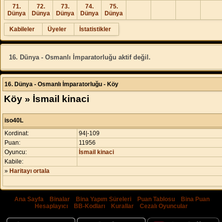
71.
72.
73.
74.
75.
Dünya
Dünya
Dünya
Dünya
Dünya
Kabileler
Üyeler
İstatistikler
16. Dünya - Osmanlı İmparatorluğu aktif değil.
16. Dünya - Osmanlı İmparatorluğu - Köy
Köy » İsmail kinaci
iso40L
Kordinat:
94|-109
Puan:
11956
Oyuncu:
İsmail kinaci
Kabile:
»
Haritayı ortala
Ana Sayfa
|
Binalar
|
Bina Yapım Süreleri
|
Puan Tablosu
|
Bina Puan
Hesaplayıcı
|
BB-Kodları
|
Kurallar
|
Cezalı Oyuncular