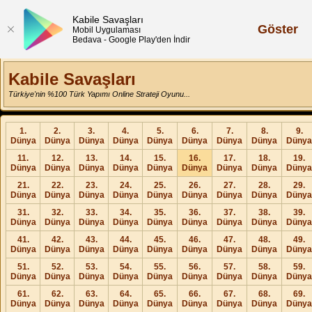
Kabile Savaşları
Göster
Mobil Uygulaması
Bedava - Google Play'den İndir
Kabile Savaşları
Türkiye'nin %100 Türk Yapımı Online Strateji Oyunu...
1.
2.
3.
4.
5.
6.
7.
8.
9.
Dünya
Dünya
Dünya
Dünya
Dünya
Dünya
Dünya
Dünya
Dünya
11.
12.
13.
14.
15.
16.
17.
18.
19.
Dünya
Dünya
Dünya
Dünya
Dünya
Dünya
Dünya
Dünya
Dünya
21.
22.
23.
24.
25.
26.
27.
28.
29.
Dünya
Dünya
Dünya
Dünya
Dünya
Dünya
Dünya
Dünya
Dünya
31.
32.
33.
34.
35.
36.
37.
38.
39.
Dünya
Dünya
Dünya
Dünya
Dünya
Dünya
Dünya
Dünya
Dünya
41.
42.
43.
44.
45.
46.
47.
48.
49.
Dünya
Dünya
Dünya
Dünya
Dünya
Dünya
Dünya
Dünya
Dünya
51.
52.
53.
54.
55.
56.
57.
58.
59.
Dünya
Dünya
Dünya
Dünya
Dünya
Dünya
Dünya
Dünya
Dünya
61.
62.
63.
64.
65.
66.
67.
68.
69.
Dünya
Dünya
Dünya
Dünya
Dünya
Dünya
Dünya
Dünya
Dünya