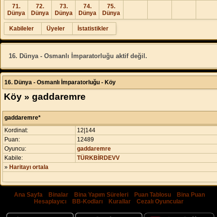
71.
72.
73.
74.
75.
Dünya
Dünya
Dünya
Dünya
Dünya
Kabileler
Üyeler
İstatistikler
16. Dünya - Osmanlı İmparatorluğu aktif değil.
16. Dünya - Osmanlı İmparatorluğu - Köy
Köy » gaddaremre
gaddaremre*
Kordinat:
12|144
Puan:
12489
Oyuncu:
gaddaremre
Kabile:
TÜRKBİRDEVV
»
Haritayı ortala
Ana Sayfa
|
Binalar
|
Bina Yapım Süreleri
|
Puan Tablosu
|
Bina Puan
Hesaplayıcı
|
BB-Kodları
|
Kurallar
|
Cezalı Oyuncular