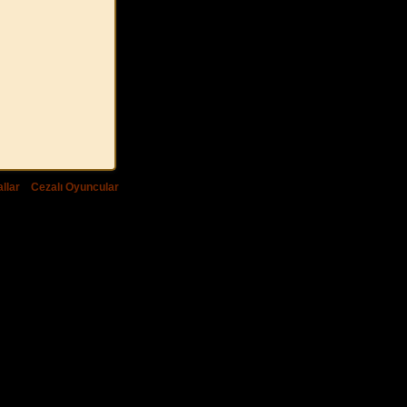
llar
|
Cezalı Oyuncular