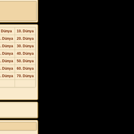
. Dünya
10. Dünya
. Dünya
20. Dünya
. Dünya
30. Dünya
. Dünya
40. Dünya
. Dünya
50. Dünya
. Dünya
60. Dünya
. Dünya
70. Dünya