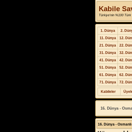
Kabile Sa
Türkiye'nin %100 Türk 
1. Dünya
2. Dün
11. Dünya
12. Dü
21. Dünya
22. Dü
31. Dünya
32. Dü
41. Dünya
42. Dü
51. Dünya
52. Dü
61. Dünya
62. Dü
71. Dünya
72. Dü
Kabileler
Üyel
16. Dünya - Osman
16. Dünya - Osmanlı