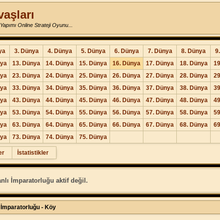
vaşları
Yapımı Online Strateji Oyunu...
ya
3. Dünya
4. Dünya
5. Dünya
6. Dünya
7. Dünya
8. Dünya
9
nya
13. Dünya
14. Dünya
15. Dünya
16. Dünya
17. Dünya
18. Dünya
19
nya
23. Dünya
24. Dünya
25. Dünya
26. Dünya
27. Dünya
28. Dünya
29
nya
33. Dünya
34. Dünya
35. Dünya
36. Dünya
37. Dünya
38. Dünya
39
nya
43. Dünya
44. Dünya
45. Dünya
46. Dünya
47. Dünya
48. Dünya
49
nya
53. Dünya
54. Dünya
55. Dünya
56. Dünya
57. Dünya
58. Dünya
59
nya
63. Dünya
64. Dünya
65. Dünya
66. Dünya
67. Dünya
68. Dünya
69
nya
73. Dünya
74. Dünya
75. Dünya
er
İstatistikler
lı İmparatorluğu aktif değil.
 İmparatorluğu - Köy