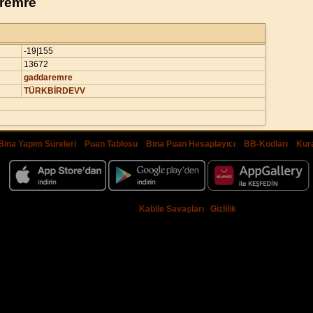
remre
-19|155
13672
gaddaremre
TÜRKBİRDEVV
Bina Yapım Süreleri
|
Puan Tablosu
|
Bina Puan Hesaplayıcı
|
BB-Kodları
|
Kura
© 2009 - 2026 -
Kabile Savaşları
|
Gizlilik