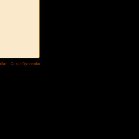
llar
|
Cezalı Oyuncular