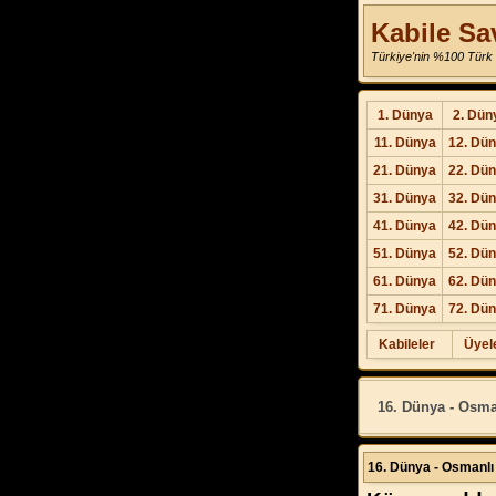
Kabile Sa
Türkiye'nin %100 Türk 
1. Dünya
2. Dün
11. Dünya
12. Dü
21. Dünya
22. Dü
31. Dünya
32. Dü
41. Dünya
42. Dü
51. Dünya
52. Dü
61. Dünya
62. Dü
71. Dünya
72. Dü
Kabileler
Üyel
16. Dünya - Osman
16. Dünya - Osmanlı