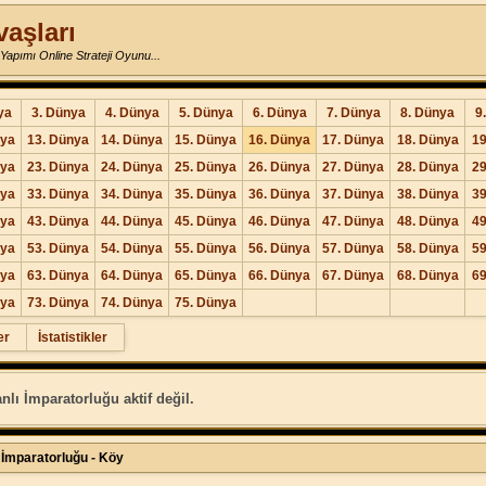
vaşları
Yapımı Online Strateji Oyunu...
ya
3. Dünya
4. Dünya
5. Dünya
6. Dünya
7. Dünya
8. Dünya
9
nya
13. Dünya
14. Dünya
15. Dünya
16. Dünya
17. Dünya
18. Dünya
19
nya
23. Dünya
24. Dünya
25. Dünya
26. Dünya
27. Dünya
28. Dünya
29
nya
33. Dünya
34. Dünya
35. Dünya
36. Dünya
37. Dünya
38. Dünya
39
nya
43. Dünya
44. Dünya
45. Dünya
46. Dünya
47. Dünya
48. Dünya
49
nya
53. Dünya
54. Dünya
55. Dünya
56. Dünya
57. Dünya
58. Dünya
59
nya
63. Dünya
64. Dünya
65. Dünya
66. Dünya
67. Dünya
68. Dünya
69
nya
73. Dünya
74. Dünya
75. Dünya
er
İstatistikler
lı İmparatorluğu aktif değil.
 İmparatorluğu - Köy