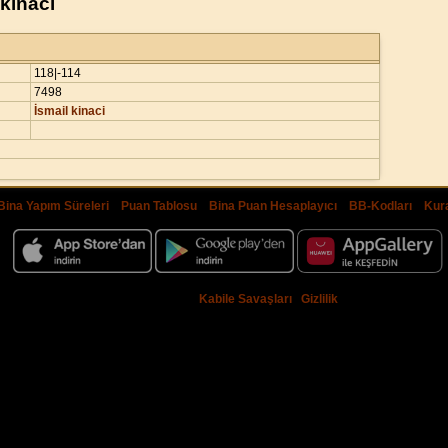
 kinaci
118|-114
7498
İsmail kinaci
Bina Yapım Süreleri
|
Puan Tablosu
|
Bina Puan Hesaplayıcı
|
BB-Kodları
|
Kura
© 2009 - 2026 -
Kabile Savaşları
|
Gizlilik