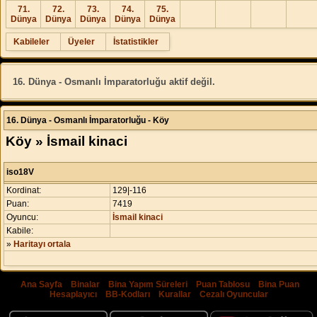
71.
72.
73.
74.
75.
Dünya
Dünya
Dünya
Dünya
Dünya
Kabileler
Üyeler
İstatistikler
16. Dünya - Osmanlı İmparatorluğu aktif değil.
16. Dünya - Osmanlı İmparatorluğu - Köy
Köy » İsmail kinaci
iso18V
Kordinat:
129|-116
Puan:
7419
Oyuncu:
İsmail kinaci
Kabile:
»
Haritayı ortala
Ana Sayfa
|
Binalar
|
Bina Yapım Süreleri
|
Puan Tablosu
|
Bina Puan
Hesaplayıcı
|
BB-Kodları
|
Kurallar
|
Cezalı Oyuncular