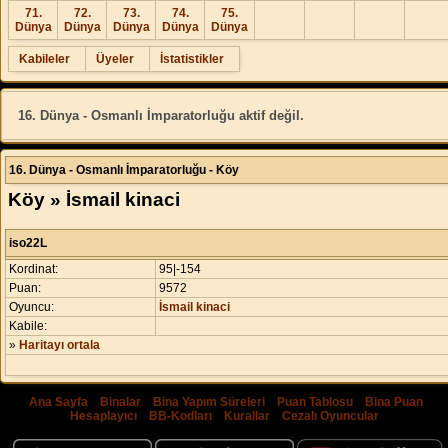
71.
72.
73.
74.
75.
Dünya
Dünya
Dünya
Dünya
Dünya
Kabileler
Üyeler
İstatistikler
16. Dünya - Osmanlı İmparatorluğu aktif değil.
16. Dünya - Osmanlı İmparatorluğu - Köy
Köy » İsmail kinaci
iso22L
Kordinat:
95|-154
Puan:
9572
Oyuncu:
İsmail kinaci
Kabile:
»
Haritayı ortala
Ana Sayfa
|
Binalar
|
Bina Yapım Süreleri
|
Puan Tablosu
|
Bina Puan
Hesaplayıcı
|
BB-Kodları
|
Kurallar
|
Cezalı Oyuncular