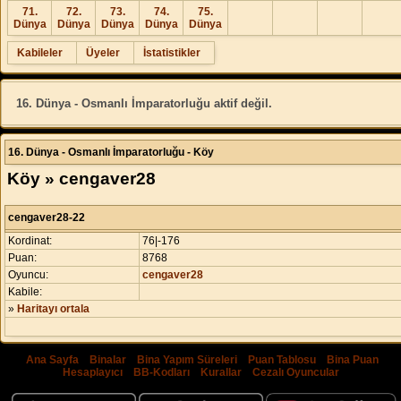
71.
72.
73.
74.
75.
Dünya
Dünya
Dünya
Dünya
Dünya
Kabileler
Üyeler
İstatistikler
16. Dünya - Osmanlı İmparatorluğu aktif değil.
16. Dünya - Osmanlı İmparatorluğu - Köy
Köy » cengaver28
cengaver28-22
Kordinat:
76|-176
Puan:
8768
Oyuncu:
cengaver28
Kabile:
»
Haritayı ortala
Ana Sayfa
|
Binalar
|
Bina Yapım Süreleri
|
Puan Tablosu
|
Bina Puan
Hesaplayıcı
|
BB-Kodları
|
Kurallar
|
Cezalı Oyuncular