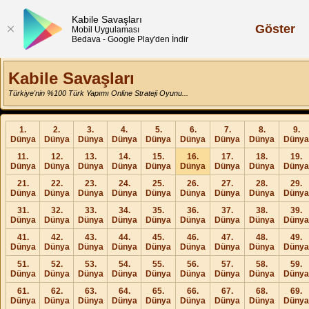
Kabile Savaşları
Göster
Mobil Uygulaması
Bedava - Google Play'den İndir
Kabile Savaşları
Türkiye'nin %100 Türk Yapımı Online Strateji Oyunu...
1.
2.
3.
4.
5.
6.
7.
8.
9.
Dünya
Dünya
Dünya
Dünya
Dünya
Dünya
Dünya
Dünya
Dünya
11.
12.
13.
14.
15.
16.
17.
18.
19.
Dünya
Dünya
Dünya
Dünya
Dünya
Dünya
Dünya
Dünya
Dünya
21.
22.
23.
24.
25.
26.
27.
28.
29.
Dünya
Dünya
Dünya
Dünya
Dünya
Dünya
Dünya
Dünya
Dünya
31.
32.
33.
34.
35.
36.
37.
38.
39.
Dünya
Dünya
Dünya
Dünya
Dünya
Dünya
Dünya
Dünya
Dünya
41.
42.
43.
44.
45.
46.
47.
48.
49.
Dünya
Dünya
Dünya
Dünya
Dünya
Dünya
Dünya
Dünya
Dünya
51.
52.
53.
54.
55.
56.
57.
58.
59.
Dünya
Dünya
Dünya
Dünya
Dünya
Dünya
Dünya
Dünya
Dünya
61.
62.
63.
64.
65.
66.
67.
68.
69.
Dünya
Dünya
Dünya
Dünya
Dünya
Dünya
Dünya
Dünya
Dünya