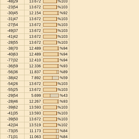
-48|29
13.672
%103
-23|54
13.672
%103
-30|45
12.154
%92
-31|47
13.672
%103
-27|54
13.672
%103
-49|37
13.672
%103
-41|42
13.672
%103
-28|55
13.672
%103
-38|70
12.489
%94
-40|63
12.489
%94
-77|32
12.410
%94
-36|59
12.336
%93
-56|36
11.837
%89
-38|42
7.892
%59
-54|26
13.672
%103
-55|25
13.672
%103
-29|54
5.699
%43
-28|46
12.267
%93
-39|62
13.593
%103
-41|35
13.593
%103
-39|50
13.672
%103
-42|34
13.519
%102
-73|35
11.173
%84
-71|31
11.063
%84