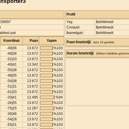
ansporter3
Profil
228097
Yaş:
Belirtilmedi
3
Cinsiyet:
Belirtilmedi
bilesi yok
İkametgah:
Belirtilmedi
Koordinat
Puan
Yapım
Puan İstatistiği
(son 10 günlük)
-49|36
13.672
%103
Durum İstatistiği
-48|36
13.672
%103
(Silinen kabileler görünm
-52|33
13.672
%103
-40|41
13.342
%101
-55|38
13.672
%103
-48|35
13.672
%103
-54|38
13.672
%103
-51|31
13.672
%103
-61|33
13.672
%103
-33|41
12.495
%94
-26|55
13.672
%103
-75|25
12.267
%93
-30|46
13.672
%103
-54|28
13.672
%103
-55|31
13.672
%103