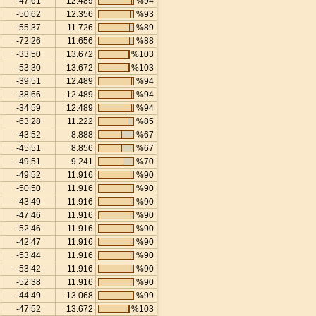
-47|61
12.489
%94
-50|62
12.356
%93
-55|37
11.726
%89
-72|26
11.656
%88
-33|50
13.672
%103
-53|30
13.672
%103
-39|51
12.489
%94
-38|66
12.489
%94
-34|59
12.489
%94
-63|28
11.222
%85
-43|52
8.888
%67
-45|51
8.856
%67
-49|51
9.241
%70
-49|52
11.916
%90
-50|50
11.916
%90
-43|49
11.916
%90
-47|46
11.916
%90
-52|46
11.916
%90
-42|47
11.916
%90
-53|44
11.916
%90
-53|42
11.916
%90
-52|38
11.916
%90
-44|49
13.068
%99
-47|52
13.672
%103