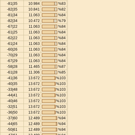
-81|35
10.984
%83
-82|35
10.841
%82
-81|34
11.063
%84
-82|34
10.472
%79
-67|22
11.063
%84
-61|25
11.063
%84
-62|22
11.063
%84
-61|24
11.063
%84
-60|26
11.063
%84
-70|29
11.063
%84
-67|29
11.063
%84
-58|28
11.465
%87
-61|28
11.306
%85
-41|36
13.672
%103
-40|35
13.672
%103
-33|48
13.672
%103
-44|41
13.672
%103
-40|46
13.672
%103
-32|51
13.672
%103
-36|50
13.672
%103
-37|60
12.489
%94
-44|65
12.489
%94
-50|61
12.489
%94