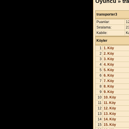
Oyuncu » tr
transporter3
Puanlar:
1
Sıralama:
2
Kabile:
Ka
Köyler
1
1. Köy
2
2. Köy
3
3. Köy
4
4. Köy
5
5. Köy
6
6. Köy
7
7. Köy
8
8. Köy
9
9. Köy
10
10. Köy
11
11. Köy
12
12. Köy
13
13. Köy
14
14. Köy
15
15. Köy