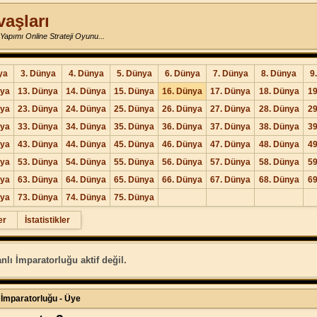
vaşları
Yapımı Online Strateji Oyunu...
ya
3. Dünya
4. Dünya
5. Dünya
6. Dünya
7. Dünya
8. Dünya
9
nya
13. Dünya
14. Dünya
15. Dünya
16. Dünya
17. Dünya
18. Dünya
19
nya
23. Dünya
24. Dünya
25. Dünya
26. Dünya
27. Dünya
28. Dünya
29
nya
33. Dünya
34. Dünya
35. Dünya
36. Dünya
37. Dünya
38. Dünya
39
nya
43. Dünya
44. Dünya
45. Dünya
46. Dünya
47. Dünya
48. Dünya
49
nya
53. Dünya
54. Dünya
55. Dünya
56. Dünya
57. Dünya
58. Dünya
59
nya
63. Dünya
64. Dünya
65. Dünya
66. Dünya
67. Dünya
68. Dünya
69
nya
73. Dünya
74. Dünya
75. Dünya
er
İstatistikler
lı İmparatorluğu aktif değil.
 İmparatorluğu - Üye