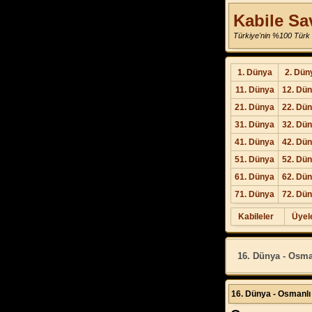
Kabile Sa
Türkiye'nin %100 Türk 
1. Dünya
2. Dün
11. Dünya
12. Dü
21. Dünya
22. Dü
31. Dünya
32. Dü
41. Dünya
42. Dü
51. Dünya
52. Dü
61. Dünya
62. Dü
71. Dünya
72. Dü
Kabileler
Üyel
16. Dünya - Osman
16. Dünya - Osmanlı