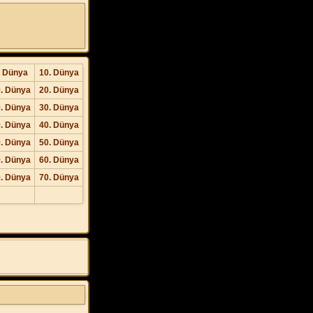
. Dünya
10. Dünya
. Dünya
20. Dünya
. Dünya
30. Dünya
. Dünya
40. Dünya
. Dünya
50. Dünya
. Dünya
60. Dünya
. Dünya
70. Dünya