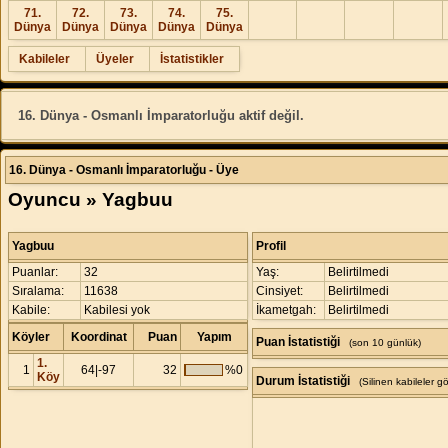
71.
72.
73.
74.
75.
Dünya
Dünya
Dünya
Dünya
Dünya
Kabileler
Üyeler
İstatistikler
16. Dünya - Osmanlı İmparatorluğu aktif değil.
16. Dünya - Osmanlı İmparatorluğu - Üye
Oyuncu » Yagbuu
Yagbuu
Profil
Puanlar:
32
Yaş:
Belirtilmedi
Sıralama:
11638
Cinsiyet:
Belirtilmedi
Kabile:
Kabilesi yok
İkametgah:
Belirtilmedi
Köyler
Koordinat
Puan
Yapım
Puan İstatistiği
(son 10 günlük)
1.
1
64|-97
32
%0
Köy
Durum İstatistiği
(Silinen kabileler 