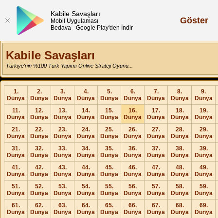
Kabile Savaşları
Göster
Mobil Uygulaması
Bedava - Google Play'den İndir
Kabile Savaşları
Türkiye'nin %100 Türk Yapımı Online Strateji Oyunu...
1.
2.
3.
4.
5.
6.
7.
8.
9.
Dünya
Dünya
Dünya
Dünya
Dünya
Dünya
Dünya
Dünya
Dünya
11.
12.
13.
14.
15.
16.
17.
18.
19.
Dünya
Dünya
Dünya
Dünya
Dünya
Dünya
Dünya
Dünya
Dünya
21.
22.
23.
24.
25.
26.
27.
28.
29.
Dünya
Dünya
Dünya
Dünya
Dünya
Dünya
Dünya
Dünya
Dünya
31.
32.
33.
34.
35.
36.
37.
38.
39.
Dünya
Dünya
Dünya
Dünya
Dünya
Dünya
Dünya
Dünya
Dünya
41.
42.
43.
44.
45.
46.
47.
48.
49.
Dünya
Dünya
Dünya
Dünya
Dünya
Dünya
Dünya
Dünya
Dünya
51.
52.
53.
54.
55.
56.
57.
58.
59.
Dünya
Dünya
Dünya
Dünya
Dünya
Dünya
Dünya
Dünya
Dünya
61.
62.
63.
64.
65.
66.
67.
68.
69.
Dünya
Dünya
Dünya
Dünya
Dünya
Dünya
Dünya
Dünya
Dünya