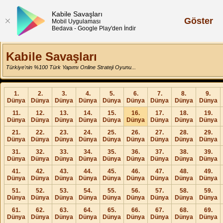
Kabile Savaşları
Göster
Mobil Uygulaması
Bedava - Google Play'den İndir
Kabile Savaşları
Türkiye'nin %100 Türk Yapımı Online Strateji Oyunu...
1.
2.
3.
4.
5.
6.
7.
8.
9.
Dünya
Dünya
Dünya
Dünya
Dünya
Dünya
Dünya
Dünya
Dünya
11.
12.
13.
14.
15.
16.
17.
18.
19.
Dünya
Dünya
Dünya
Dünya
Dünya
Dünya
Dünya
Dünya
Dünya
21.
22.
23.
24.
25.
26.
27.
28.
29.
Dünya
Dünya
Dünya
Dünya
Dünya
Dünya
Dünya
Dünya
Dünya
31.
32.
33.
34.
35.
36.
37.
38.
39.
Dünya
Dünya
Dünya
Dünya
Dünya
Dünya
Dünya
Dünya
Dünya
41.
42.
43.
44.
45.
46.
47.
48.
49.
Dünya
Dünya
Dünya
Dünya
Dünya
Dünya
Dünya
Dünya
Dünya
51.
52.
53.
54.
55.
56.
57.
58.
59.
Dünya
Dünya
Dünya
Dünya
Dünya
Dünya
Dünya
Dünya
Dünya
61.
62.
63.
64.
65.
66.
67.
68.
69.
Dünya
Dünya
Dünya
Dünya
Dünya
Dünya
Dünya
Dünya
Dünya