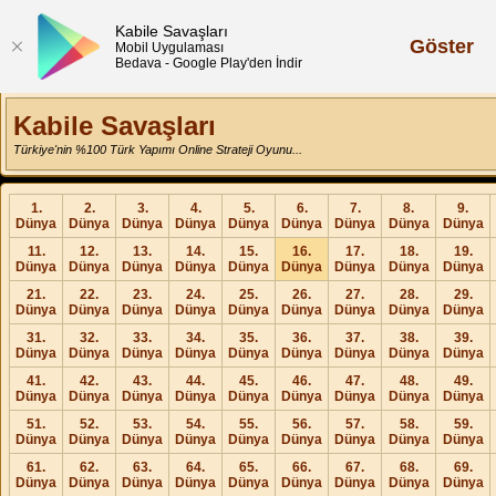
Kabile Savaşları
Göster
Mobil Uygulaması
Bedava - Google Play'den İndir
Kabile Savaşları
Türkiye'nin %100 Türk Yapımı Online Strateji Oyunu...
1.
2.
3.
4.
5.
6.
7.
8.
9.
Dünya
Dünya
Dünya
Dünya
Dünya
Dünya
Dünya
Dünya
Dünya
11.
12.
13.
14.
15.
16.
17.
18.
19.
Dünya
Dünya
Dünya
Dünya
Dünya
Dünya
Dünya
Dünya
Dünya
21.
22.
23.
24.
25.
26.
27.
28.
29.
Dünya
Dünya
Dünya
Dünya
Dünya
Dünya
Dünya
Dünya
Dünya
31.
32.
33.
34.
35.
36.
37.
38.
39.
Dünya
Dünya
Dünya
Dünya
Dünya
Dünya
Dünya
Dünya
Dünya
41.
42.
43.
44.
45.
46.
47.
48.
49.
Dünya
Dünya
Dünya
Dünya
Dünya
Dünya
Dünya
Dünya
Dünya
51.
52.
53.
54.
55.
56.
57.
58.
59.
Dünya
Dünya
Dünya
Dünya
Dünya
Dünya
Dünya
Dünya
Dünya
61.
62.
63.
64.
65.
66.
67.
68.
69.
Dünya
Dünya
Dünya
Dünya
Dünya
Dünya
Dünya
Dünya
Dünya