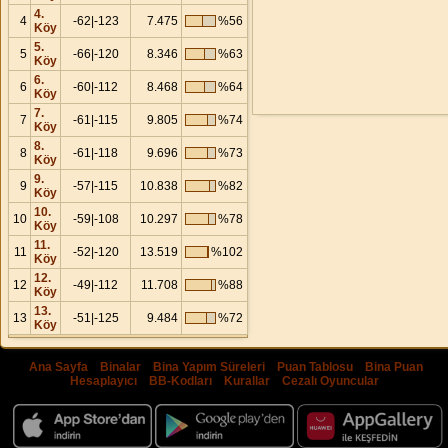
4.
4
-62|-123
7.475
%56
Köy
5.
5
-66|-120
8.346
%63
Köy
6.
6
-60|-112
8.468
%64
Köy
7.
7
-61|-115
9.805
%74
Köy
8.
8
-61|-118
9.696
%73
Köy
9.
9
-57|-115
10.838
%82
Köy
10.
10
-59|-108
10.297
%78
Köy
11.
11
-52|-120
13.519
%102
Köy
12.
12
-49|-112
11.708
%88
Köy
13.
13
-51|-125
9.484
%72
Köy
Ana Sayfa
|
Binalar
|
Bina Yapım Süreleri
|
Puan Tablosu
|
Bina Puan
Hesaplayıcı
|
BB-Kodları
|
Kurallar
|
Cezalı Oyuncular