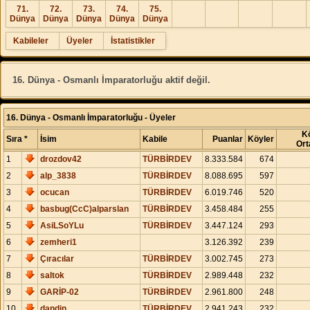
71.
72.
73.
74.
75.
Dünya
Dünya
Dünya
Dünya
Dünya
Kabileler
Üyeler
İstatistikler
16. Dünya - Osmanlı İmparatorluğu aktif değil.
16. Dünya - Osmanlı İmparatorluğu - Üyeler
K
Sıra *
İsim
Kabile
Puanlar
Köyler
Ort
1
drozdov42
TÜRBİRDEV
8.333.584
674
2
alp_3838
TÜRBİRDEV
8.088.695
597
3
ocucan
TÜRBİRDEV
6.019.746
520
4
basbug(CcC)alparslan
TÜRBİRDEV
3.458.484
255
5
AsiLSoYLu
TÜRBİRDEV
3.447.124
293
6
zemheri1
3.126.392
239
7
Çıracılar
TÜRBİRDEV
3.002.745
273
8
saltok
TÜRBİRDEV
2.989.448
232
9
GARİP-02
TÜRBİRDEV
2.961.800
248
10
dandin
TÜRBİRDEV
2.941.243
232